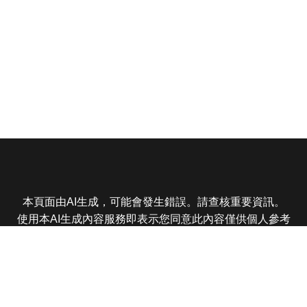
本頁面由AI生成，可能會發生錯誤。請查核重要資訊。
使用本AI生成內容服務即表示您同意此內容僅供個人參考
非商業用途，任何轉載分享皆不得違反法律或侵犯智慧財
產權，且您了解輸出內容可能不準確，所有爭議東森娛樂
保有最終解釋權