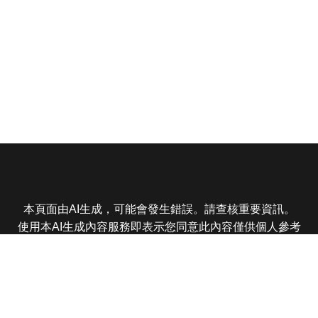
本頁面由AI生成，可能會發生錯誤。請查核重要資訊。
使用本AI生成內容服務即表示您同意此內容僅供個人參考
非商業用途，任何轉載分享皆不得違反法律或侵犯智慧財
產權，且您了解輸出內容可能不準確，所有爭議東森娛樂
保有最終解釋權