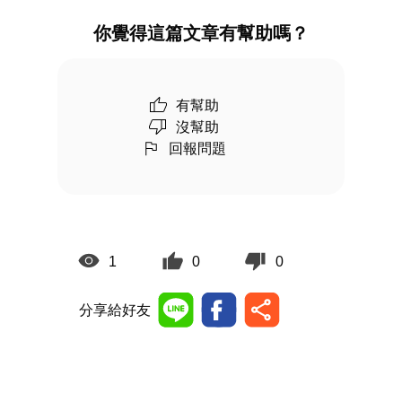
你覺得這篇文章有幫助嗎？
有幫助
沒幫助
回報問題
1
0
0
分享給好友