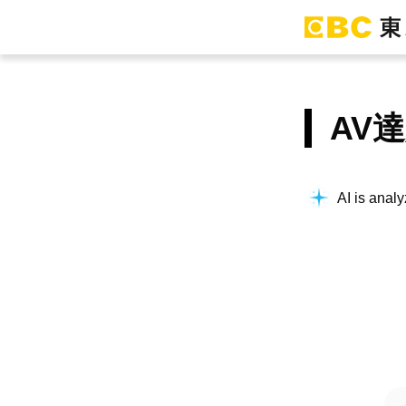
AV
AI is analy