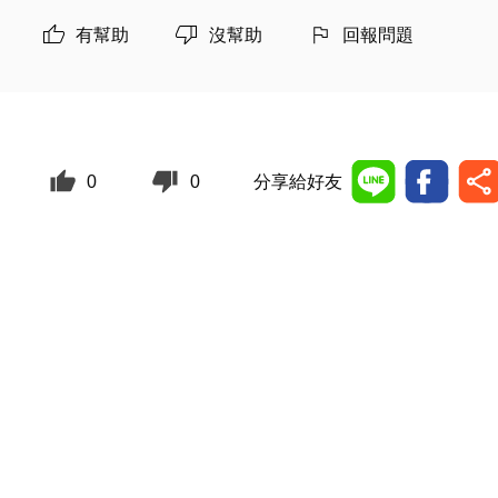
有幫助
沒幫助
回報問題
0
0
分享給好友