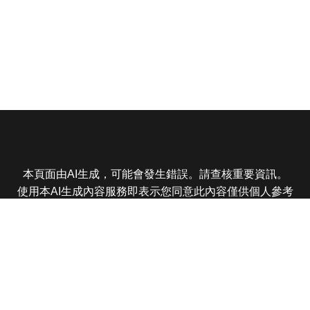
本頁面由AI生成，可能會發生錯誤。請查核重要資訊。
使用本AI生成內容服務即表示您同意此內容僅供個人參考
非商業用途，任何轉載分享皆不得違反法律或侵犯智慧財
產權，且您了解輸出內容可能不準確，所有爭議東森娛樂
保有最終解釋權
東森電視 版權所有 © 2025 EBC All Rights Reserved.
|
隱
私權政策