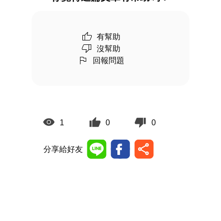
有幫助
沒幫助
回報問題
1
0
0
分享給好友