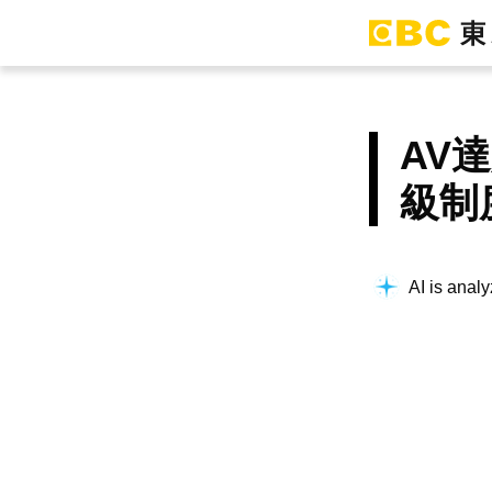
AV
級制
AI is analy