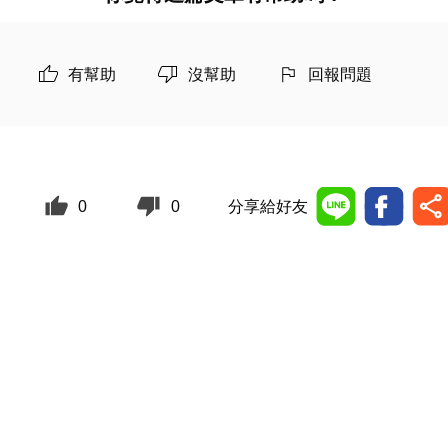
有幫助
沒幫助
回報問題
0
0
分享給好友