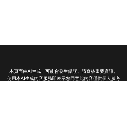
本頁面由AI生成，可能會發生錯誤。請查核重要資訊。
使用本AI生成內容服務即表示您同意此內容僅供個人參考
非商業用途，任何轉載分享皆不得違反法律或侵犯智慧財
產權，且您了解輸出內容可能不準確，所有爭議東森娛樂
保有最終解釋權
東森電視 版權所有 © 2025 EBC All Rights Reserved.
|
隱
私權政策