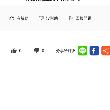
有幫助
沒幫助
回報問題
0
0
分享給好友