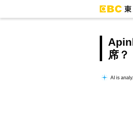
Ap
席？
AI is analy