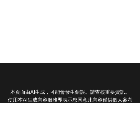
本頁面由AI生成，可能會發生錯誤。請查核重要資訊。
使用本AI生成內容服務即表示您同意此內容僅供個人參考
非商業用途，任何轉載分享皆不得違反法律或侵犯智慧財
產權，且您了解輸出內容可能不準確，所有爭議東森娛樂
保有最終解釋權