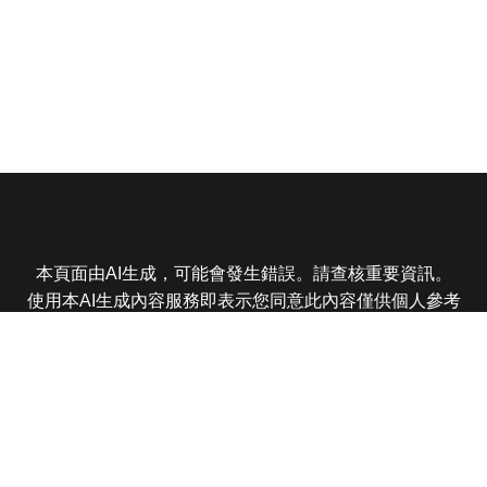
本頁面由AI生成，可能會發生錯誤。請查核重要資訊。
使用本AI生成內容服務即表示您同意此內容僅供個人參考
非商業用途，任何轉載分享皆不得違反法律或侵犯智慧財
產權，且您了解輸出內容可能不準確，所有爭議東森娛樂
保有最終解釋權
東森電視 版權所有 © 2025 EBC All Rights Reserved.
|
隱
私權政策