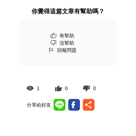
你覺得這篇文章有幫助嗎？
有幫助
沒幫助
回報問題
1
0
0
分享給好友