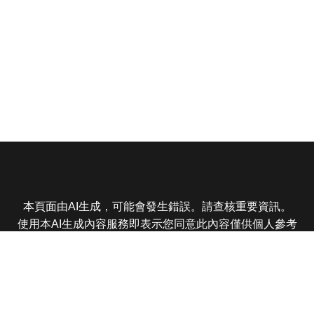
本頁面由AI生成，可能會發生錯誤。請查核重要資訊。
使用本AI生成內容服務即表示您同意此內容僅供個人參考
非商業用途，任何轉載分享皆不得違反法律或侵犯智慧財
產權，且您了解輸出內容可能不準確，所有爭議東森娛樂
保有最終解釋權