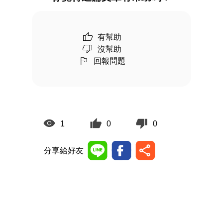
有幫助
沒幫助
回報問題
1
0
0
分享給好友