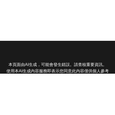
本頁面由AI生成，可能會發生錯誤。請查核重要資訊。
使用本AI生成內容服務即表示您同意此內容僅供個人參考
非商業用途，任何轉載分享皆不得違反法律或侵犯智慧財
產權，且您了解輸出內容可能不準確，所有爭議東森娛樂
保有最終解釋權
東森電視 版權所有 © 2025 EBC All Rights Reserved.
|
隱
私權政策