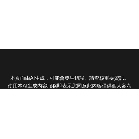
本頁面由AI生成，可能會發生錯誤。請查核重要資訊。
使用本AI生成內容服務即表示您同意此內容僅供個人參考
非商業用途，任何轉載分享皆不得違反法律或侵犯智慧財
產權，且您了解輸出內容可能不準確，所有爭議東森娛樂
保有最終解釋權
東森電視 版權所有 © 2025 EBC All Rights Reserved.
|
隱
私權政策