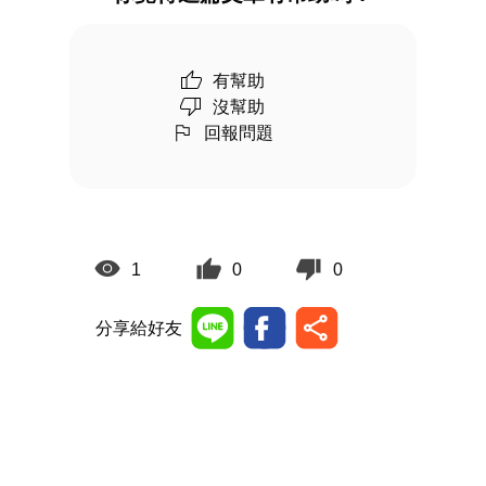
有幫助
沒幫助
回報問題
1
0
0
分享給好友