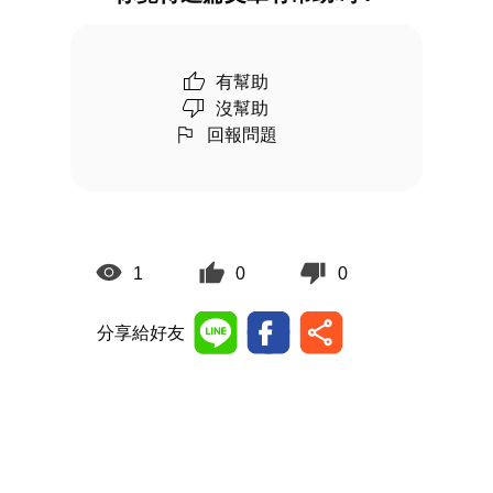
有幫助
沒幫助
回報問題
1
0
0
分享給好友