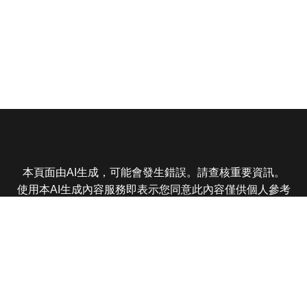
本頁面由AI生成，可能會發生錯誤。請查核重要資訊。
使用本AI生成內容服務即表示您同意此內容僅供個人參考
非商業用途，任何轉載分享皆不得違反法律或侵犯智慧財
產權，且您了解輸出內容可能不準確，所有爭議東森娛樂
保有最終解釋權
東森電視 版權所有 © 2025 EBC All Rights Reserved.
|
隱
私權政策