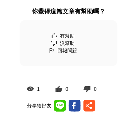
你覺得這篇文章有幫助嗎？
有幫助
沒幫助
回報問題
1
0
0
分享給好友