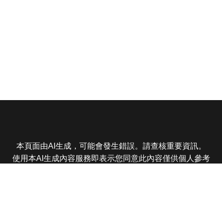
本頁面由AI生成，可能會發生錯誤。請查核重要資訊。
使用本AI生成內容服務即表示您同意此內容僅供個人參考
非商業用途，任何轉載分享皆不得違反法律或侵犯智慧財
產權，且您了解輸出內容可能不準確，所有爭議東森娛樂
保有最終解釋權