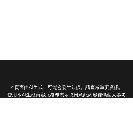
本頁面由AI生成，可能會發生錯誤。請查核重要資訊。
使用本AI生成內容服務即表示您同意此內容僅供個人參考
非商業用途，任何轉載分享皆不得違反法律或侵犯智慧財
產權，且您了解輸出內容可能不準確，所有爭議東森娛樂
保有最終解釋權