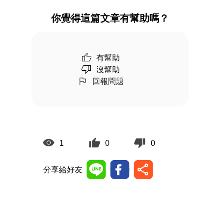
你覺得這篇文章有幫助嗎？
有幫助
沒幫助
回報問題
1
0
0
分享給好友