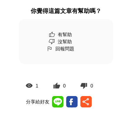
你覺得這篇文章有幫助嗎？
有幫助
沒幫助
回報問題
1
0
0
分享給好友