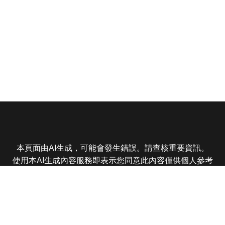
本頁面由AI生成，可能會發生錯誤。請查核重要資訊。
使用本AI生成內容服務即表示您同意此內容僅供個人參考
非商業用途，任何轉載分享皆不得違反法律或侵犯智慧財
產權，且您了解輸出內容可能不準確，所有爭議東森娛樂
保有最終解釋權