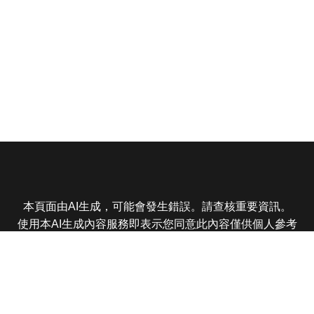
本頁面由AI生成，可能會發生錯誤。請查核重要資訊。
使用本AI生成內容服務即表示您同意此內容僅供個人參考
非商業用途，任何轉載分享皆不得違反法律或侵犯智慧財
產權，且您了解輸出內容可能不準確，所有爭議東森娛樂
保有最終解釋權