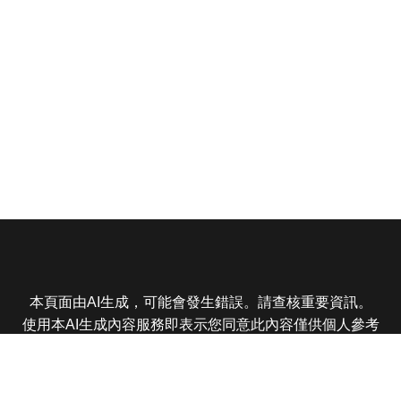
本頁面由AI生成，可能會發生錯誤。請查核重要資訊。
使用本AI生成內容服務即表示您同意此內容僅供個人參考
非商業用途，任何轉載分享皆不得違反法律或侵犯智慧財
產權，且您了解輸出內容可能不準確，所有爭議東森娛樂
保有最終解釋權