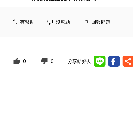
有幫助
沒幫助
回報問題
0
0
分享給好友