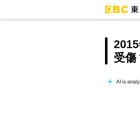
20
受傷
AI is analy