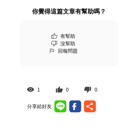
你覺得這篇文章有幫助嗎？
有幫助
沒幫助
回報問題
1
0
0
分享給好友