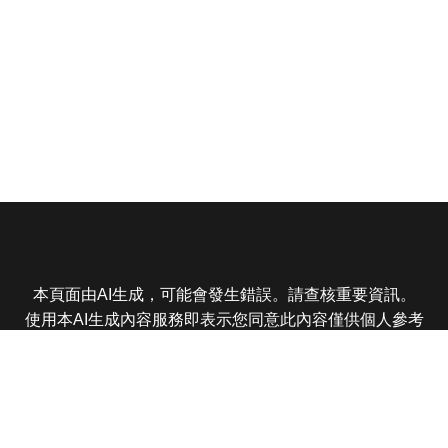
本頁面由AI生成，可能會發生錯誤。請查核重要資訊。
使用本AI生成內容服務即表示您同意此內容僅供個人參考
非商業用途，任何轉載分享皆不得違反法律或侵犯智慧財
產權，且您了解輸出內容可能不準確，所有爭議東森娛樂
保有最終解釋權