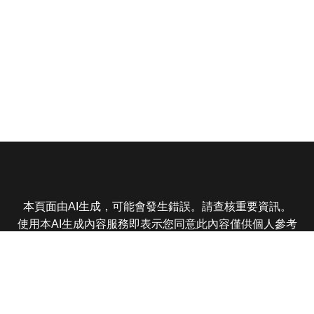
本頁面由AI生成，可能會發生錯誤。請查核重要資訊。
使用本AI生成內容服務即表示您同意此內容僅供個人參考
非商業用途，任何轉載分享皆不得違反法律或侵犯智慧財
產權，且您了解輸出內容可能不準確，所有爭議東森娛樂
保有最終解釋權