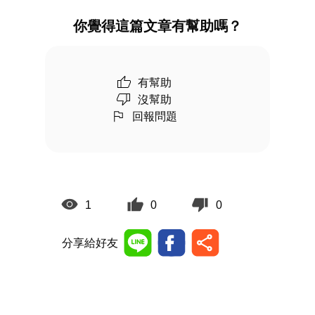
你覺得這篇文章有幫助嗎？
有幫助
沒幫助
回報問題
1
0
0
分享給好友