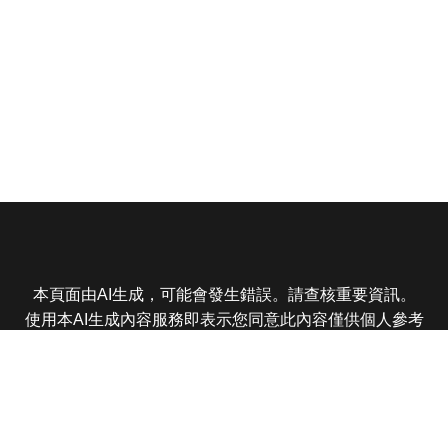
本頁面由AI生成，可能會發生錯誤。請查核重要資訊。
使用本AI生成內容服務即表示您同意此內容僅供個人參考
非商業用途，任何轉載分享皆不得違反法律或侵犯智慧財
產權，且您了解輸出內容可能不準確，所有爭議東森娛樂
保有最終解釋權