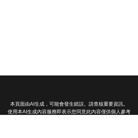
本頁面由AI生成，可能會發生錯誤。請查核重要資訊。
使用本AI生成內容服務即表示您同意此內容僅供個人參考
非商業用途，任何轉載分享皆不得違反法律或侵犯智慧財
產權，且您了解輸出內容可能不準確，所有爭議東森娛樂
保有最終解釋權