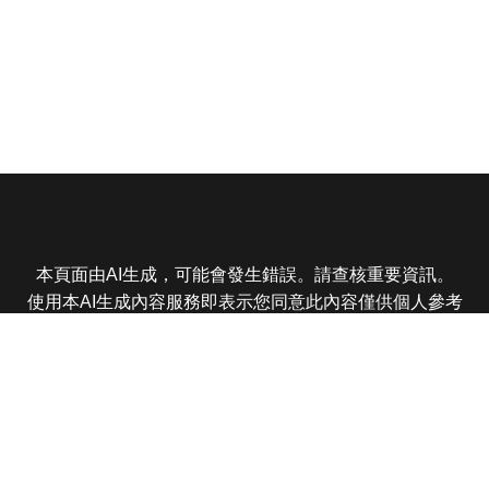
本頁面由AI生成，可能會發生錯誤。請查核重要資訊。
使用本AI生成內容服務即表示您同意此內容僅供個人參考
非商業用途，任何轉載分享皆不得違反法律或侵犯智慧財
產權，且您了解輸出內容可能不準確，所有爭議東森娛樂
保有最終解釋權
東森電視 版權所有 © 2025 EBC All Rights Reserved.
|
隱
私權政策