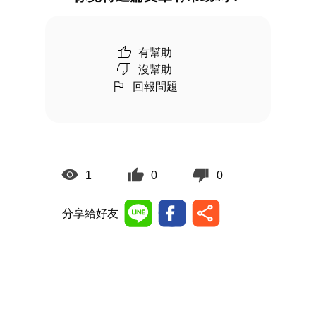
有幫助
沒幫助
回報問題
1
0
0
分享給好友