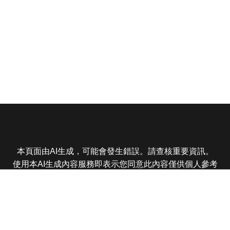
本頁面由AI生成，可能會發生錯誤。請查核重要資訊。
使用本AI生成內容服務即表示您同意此內容僅供個人參考
非商業用途，任何轉載分享皆不得違反法律或侵犯智慧財
產權，且您了解輸出內容可能不準確，所有爭議東森娛樂
保有最終解釋權