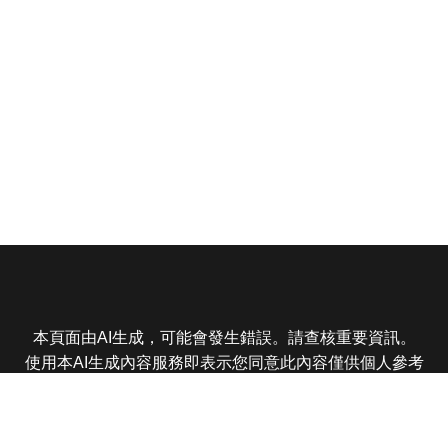
本頁面由AI生成，可能會發生錯誤。請查核重要資訊。
使用本AI生成內容服務即表示您同意此內容僅供個人參考
非商業用途，任何轉載分享皆不得違反法律或侵犯智慧財
產權，且您了解輸出內容可能不準確，所有爭議東森娛樂
保有最終解釋權