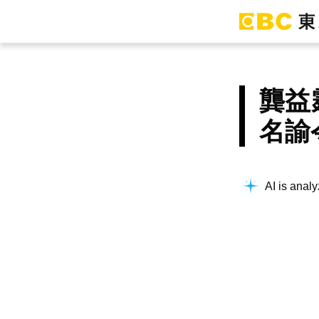
龔益
名諭
AI is analy