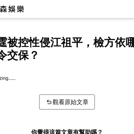
霆被控性侵江祖平，檢方依
令交保？
zing...
觀看原始文章
你覺得這篇文章有幫助嗎？