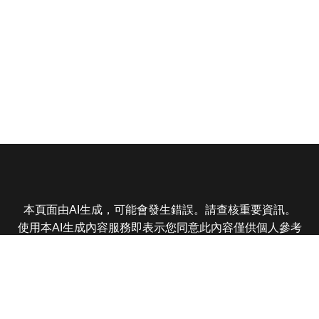
本頁面由AI生成，可能會發生錯誤。請查核重要資訊。
使用本AI生成內容服務即表示您同意此內容僅供個人參考
非商業用途，任何轉載分享皆不得違反法律或侵犯智慧財
產權，且您了解輸出內容可能不準確，所有爭議東森娛樂
保有最終解釋權