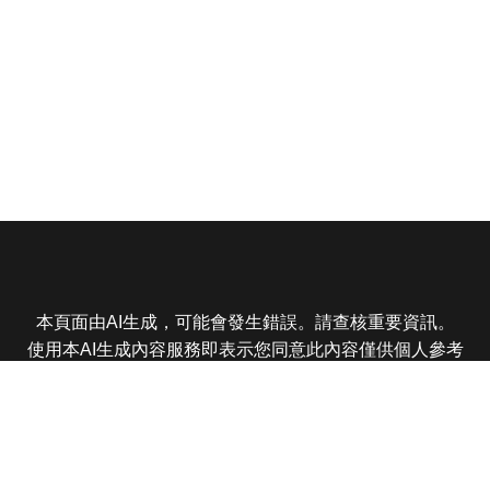
本頁面由AI生成，可能會發生錯誤。請查核重要資訊。
使用本AI生成內容服務即表示您同意此內容僅供個人參考
非商業用途，任何轉載分享皆不得違反法律或侵犯智慧財
產權，且您了解輸出內容可能不準確，所有爭議東森娛樂
保有最終解釋權