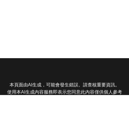
本頁面由AI生成，可能會發生錯誤。請查核重要資訊。
使用本AI生成內容服務即表示您同意此內容僅供個人參考
非商業用途，任何轉載分享皆不得違反法律或侵犯智慧財
產權，且您了解輸出內容可能不準確，所有爭議東森娛樂
保有最終解釋權