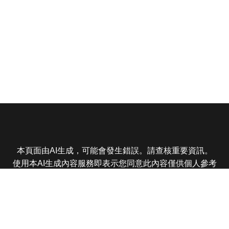
本頁面由AI生成，可能會發生錯誤。請查核重要資訊。
使用本AI生成內容服務即表示您同意此內容僅供個人參考
非商業用途，任何轉載分享皆不得違反法律或侵犯智慧財
產權，且您了解輸出內容可能不準確，所有爭議東森娛樂
保有最終解釋權