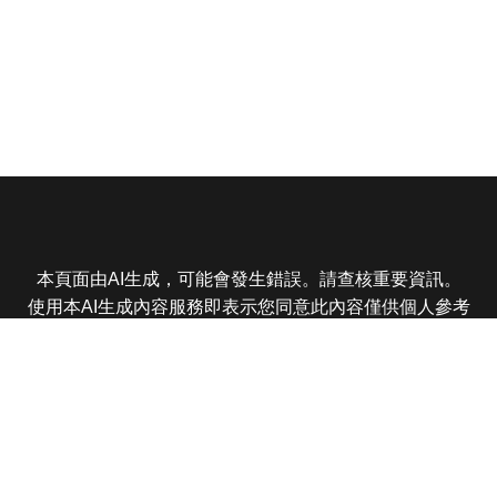
本頁面由AI生成，可能會發生錯誤。請查核重要資訊。
使用本AI生成內容服務即表示您同意此內容僅供個人參考
非商業用途，任何轉載分享皆不得違反法律或侵犯智慧財
產權，且您了解輸出內容可能不準確，所有爭議東森娛樂
保有最終解釋權
東森電視 版權所有 © 2025 EBC All Rights Reserved.
|
隱
私權政策