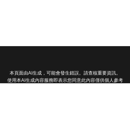
本頁面由AI生成，可能會發生錯誤。請查核重要資訊。
使用本AI生成內容服務即表示您同意此內容僅供個人參考
非商業用途，任何轉載分享皆不得違反法律或侵犯智慧財
產權，且您了解輸出內容可能不準確，所有爭議東森娛樂
保有最終解釋權
東森電視 版權所有 © 2025 EBC All Rights Reserved.
|
隱
私權政策