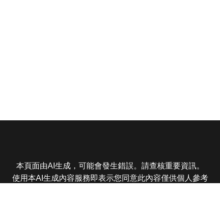
本頁面由AI生成，可能會發生錯誤。請查核重要資訊。
使用本AI生成內容服務即表示您同意此內容僅供個人參考
非商業用途，任何轉載分享皆不得違反法律或侵犯智慧財
產權，且您了解輸出內容可能不準確，所有爭議東森娛樂
保有最終解釋權