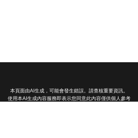
本頁面由AI生成，可能會發生錯誤。請查核重要資訊。
使用本AI生成內容服務即表示您同意此內容僅供個人參考
非商業用途，任何轉載分享皆不得違反法律或侵犯智慧財
產權，且您了解輸出內容可能不準確，所有爭議東森娛樂
保有最終解釋權