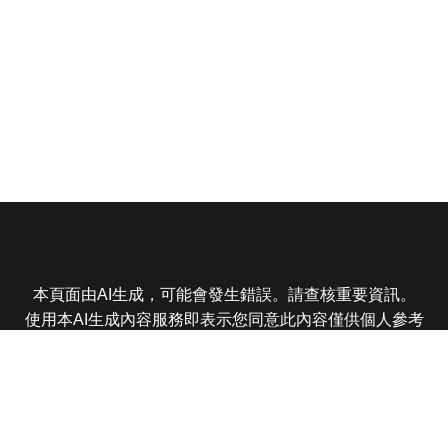
本頁面由AI生成，可能會發生錯誤。請查核重要資訊。
使用本AI生成內容服務即表示您同意此內容僅供個人參考
非商業用途，任何轉載分享皆不得違反法律或侵犯智慧財
產權，且您了解輸出內容可能不準確，所有爭議東森娛樂
保有最終解釋權