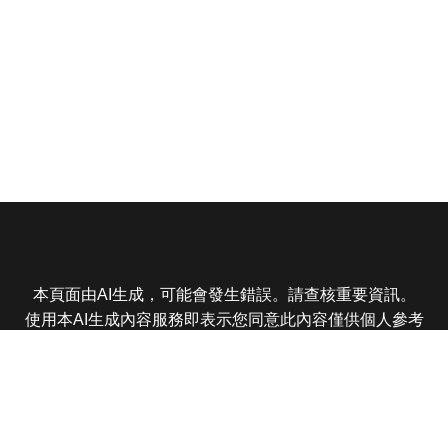
本頁面由AI生成，可能會發生錯誤。請查核重要資訊。
使用本AI生成內容服務即表示您同意此內容僅供個人參考
非商業用途，任何轉載分享皆不得違反法律或侵犯智慧財
產權，且您了解輸出內容可能不準確，所有爭議東森娛樂
保有最終解釋權