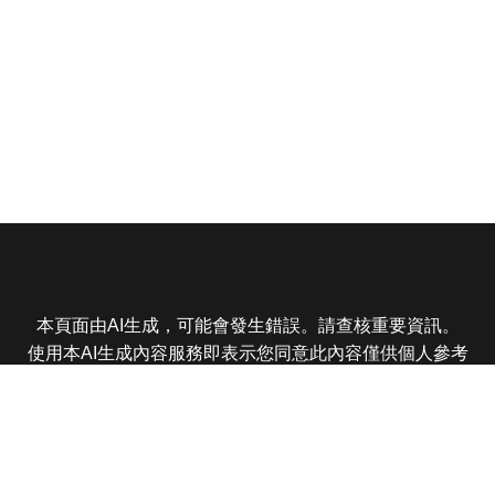
本頁面由AI生成，可能會發生錯誤。請查核重要資訊。
使用本AI生成內容服務即表示您同意此內容僅供個人參考
非商業用途，任何轉載分享皆不得違反法律或侵犯智慧財
產權，且您了解輸出內容可能不準確，所有爭議東森娛樂
保有最終解釋權