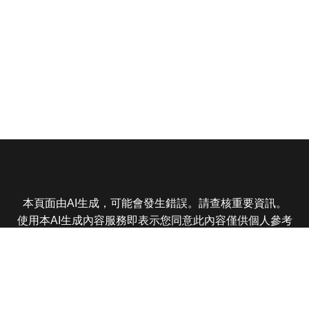
本頁面由AI生成，可能會發生錯誤。請查核重要資訊。
使用本AI生成內容服務即表示您同意此內容僅供個人參考
非商業用途，任何轉載分享皆不得違反法律或侵犯智慧財
產權，且您了解輸出內容可能不準確，所有爭議東森娛樂
保有最終解釋權