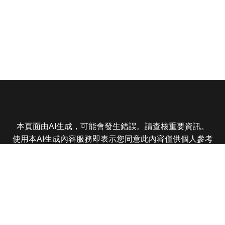
本頁面由AI生成，可能會發生錯誤。請查核重要資訊。
使用本AI生成內容服務即表示您同意此內容僅供個人參考
非商業用途，任何轉載分享皆不得違反法律或侵犯智慧財
產權，且您了解輸出內容可能不準確，所有爭議東森娛樂
保有最終解釋權
東森電視 版權所有 © 2025 EBC All Rights Reserved.
|
隱
私權政策