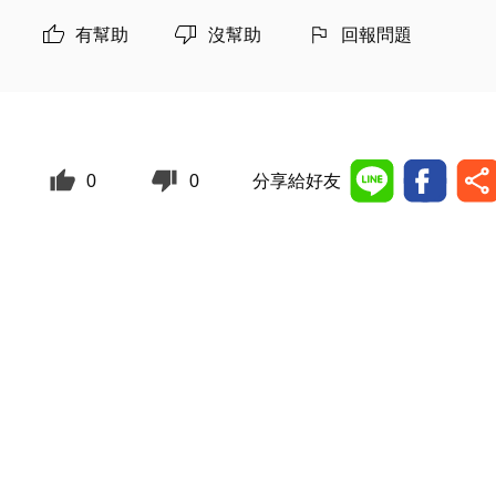
有幫助
沒幫助
回報問題
0
0
分享給好友