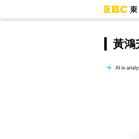
黃鴻
AI is analy