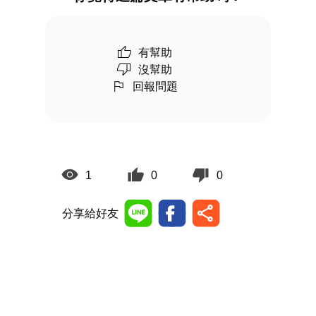
有幫助
沒幫助
回報問題
1
0
0
分享給好友