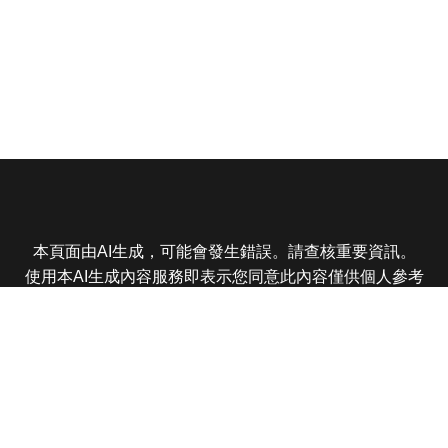
本頁面由AI生成，可能會發生錯誤。請查核重要資訊。
使用本AI生成內容服務即表示您同意此內容僅供個人參考
非商業用途，任何轉載分享皆不得違反法律或侵犯智慧財
產權，且您了解輸出內容可能不準確，所有爭議東森娛樂
保有最終解釋權
東森電視 版權所有 © 2025 EBC All Rights Reserved.
|
隱
私權政策