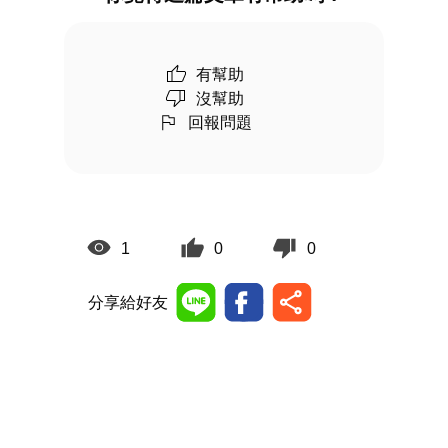
有幫助
沒幫助
回報問題
1
0
0
分享給好友