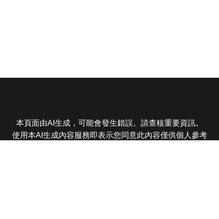
本頁面由AI生成，可能會發生錯誤。請查核重要資訊。
使用本AI生成內容服務即表示您同意此內容僅供個人參考
非商業用途，任何轉載分享皆不得違反法律或侵犯智慧財
產權，且您了解輸出內容可能不準確，所有爭議東森娛樂
保有最終解釋權
東森電視 版權所有 © 2025 EBC All Rights Reserved.
|
隱
私權政策