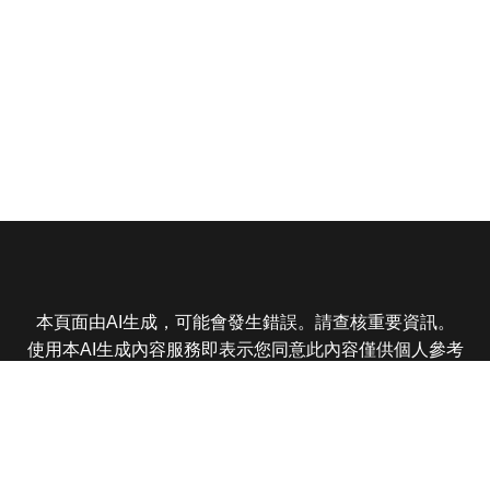
本頁面由AI生成，可能會發生錯誤。請查核重要資訊。
使用本AI生成內容服務即表示您同意此內容僅供個人參考
非商業用途，任何轉載分享皆不得違反法律或侵犯智慧財
產權，且您了解輸出內容可能不準確，所有爭議東森娛樂
保有最終解釋權