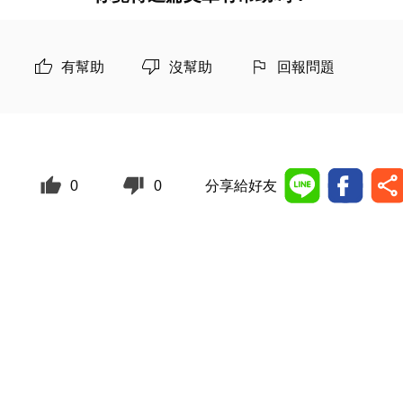
有幫助
沒幫助
回報問題
0
0
分享給好友