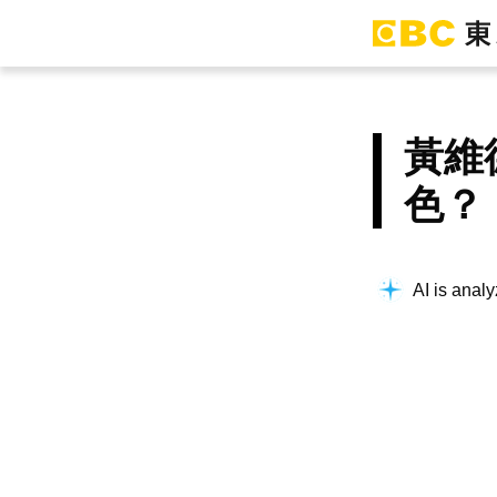
黃維
色？
AI is analy