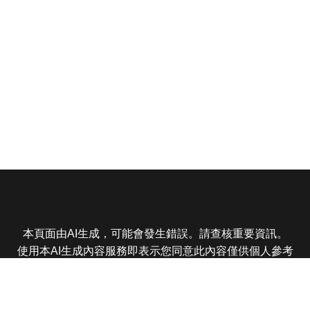
本頁面由AI生成，可能會發生錯誤。請查核重要資訊。
使用本AI生成內容服務即表示您同意此內容僅供個人參考
非商業用途，任何轉載分享皆不得違反法律或侵犯智慧財
產權，且您了解輸出內容可能不準確，所有爭議東森娛樂
保有最終解釋權