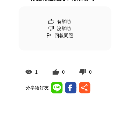
有幫助
沒幫助
回報問題
1
0
0
分享給好友