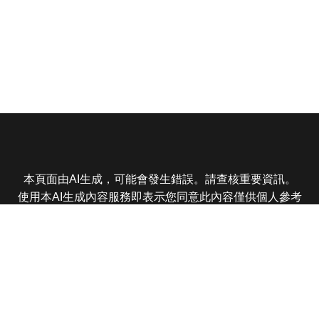
本頁面由AI生成，可能會發生錯誤。請查核重要資訊。
使用本AI生成內容服務即表示您同意此內容僅供個人參考
非商業用途，任何轉載分享皆不得違反法律或侵犯智慧財
產權，且您了解輸出內容可能不準確，所有爭議東森娛樂
保有最終解釋權
東森電視 版權所有 © 2025 EBC All Rights Reserved.
|
隱
私權政策