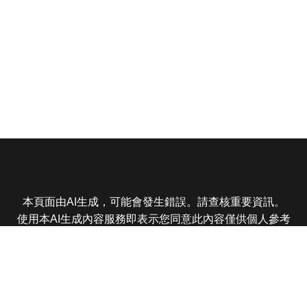
本頁面由AI生成，可能會發生錯誤。請查核重要資訊。
使用本AI生成內容服務即表示您同意此內容僅供個人參考
非商業用途，任何轉載分享皆不得違反法律或侵犯智慧財
產權，且您了解輸出內容可能不準確，所有爭議東森娛樂
保有最終解釋權