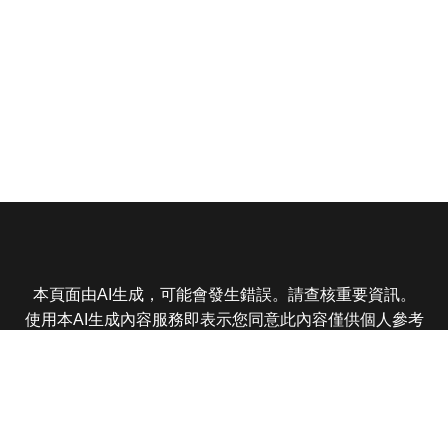
本頁面由AI生成，可能會發生錯誤。請查核重要資訊。
使用本AI生成內容服務即表示您同意此內容僅供個人參考
非商業用途，任何轉載分享皆不得違反法律或侵犯智慧財
產權，且您了解輸出內容可能不準確，所有爭議東森娛樂
保有最終解釋權