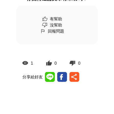
有幫助
沒幫助
回報問題
1
0
0
分享給好友