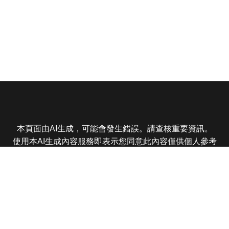
本頁面由AI生成，可能會發生錯誤。請查核重要資訊。
使用本AI生成內容服務即表示您同意此內容僅供個人參考
非商業用途，任何轉載分享皆不得違反法律或侵犯智慧財
產權，且您了解輸出內容可能不準確，所有爭議東森娛樂
保有最終解釋權
東森電視 版權所有 © 2025 EBC All Rights Reserved.
|
隱
私權政策